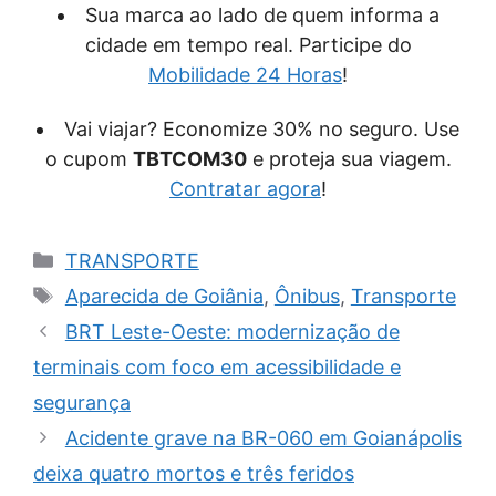
Sua marca ao lado de quem informa a
cidade em tempo real. Participe do
Mobilidade 24 Horas
!
Vai viajar? Economize 30% no seguro. Use
o cupom
TBTCOM30
e proteja sua viagem.
Contratar agora
!
Categorias
TRANSPORTE
Tags
Aparecida de Goiânia
,
Ônibus
,
Transporte
BRT Leste-Oeste: modernização de
terminais com foco em acessibilidade e
segurança
Acidente grave na BR-060 em Goianápolis
deixa quatro mortos e três feridos