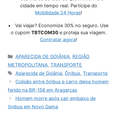
cidade em tempo real. Participe do
Mobilidade 24 Horas
!
Vai viajar? Economize 30% no seguro. Use
o cupom
TBTCOM30
e proteja sua viagem.
Contratar agora
!
Categorias
APARECIDA DE GOIÂNIA
,
REGIÃO
METROPOLITANA
,
TRANSPORTE
Tags
Aparecida de Goiânia
,
Ônibus
,
Transporte
Colisão entre ônibus e carro deixa homem
ferido na BR-158 em Aragarças
Homem morre após cair embaixo de
ônibus em Novo Gama