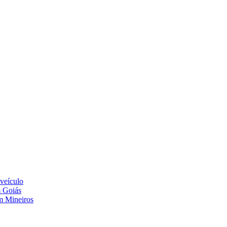
 veículo
m Goiás
em Mineiros