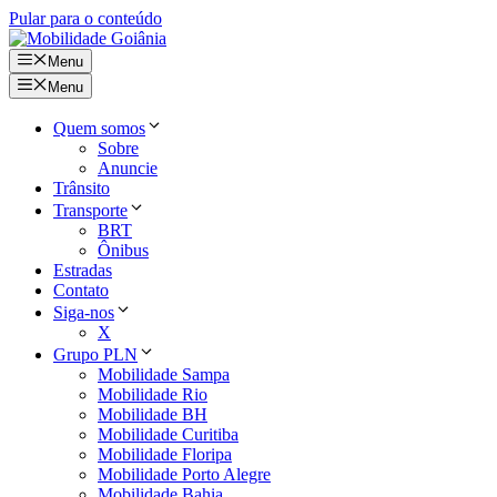
Pular para o conteúdo
Menu
Menu
Quem somos
Sobre
Anuncie
Trânsito
Transporte
BRT
Ônibus
Estradas
Contato
Siga-nos
X
Grupo PLN
Mobilidade Sampa
Mobilidade Rio
Mobilidade BH
Mobilidade Curitiba
Mobilidade Floripa
Mobilidade Porto Alegre
Mobilidade Bahia