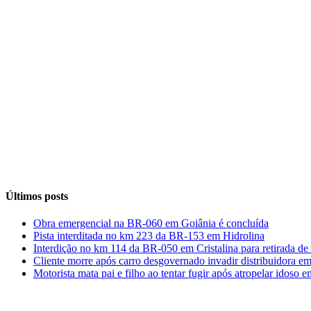
Últimos posts
Obra emergencial na BR-060 em Goiânia é concluída
Pista interditada no km 223 da BR-153 em Hidrolina
Interdição no km 114 da BR-050 em Cristalina para retirada de
Cliente morre após carro desgovernado invadir distribuidora e
Motorista mata pai e filho ao tentar fugir após atropelar idoso 