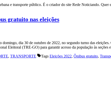
rbana e transporte público. É o criador do site Rede Noticiando. Quer
s gratuito nas eleições
o domingo, dia 30 de outubro de 2022, no segundo turno das eleições.
l Eleitoral (TRE-GO) para garantir acesso da população às seções ele
ORTE
,
TRANSPORTE
Tags
Eleições 2022
,
Ônibus gratuito
,
Transp