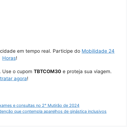
cidade em tempo real. Participe do
Mobilidade 24
Horas
!
o. Use o cupom
TBTCOM30
e proteja sua viagem.
tratar agora
!
 exames e consultas no 2° Mutirão de 2024
Redenção que contempla aparelhos de ginástica inclusivos