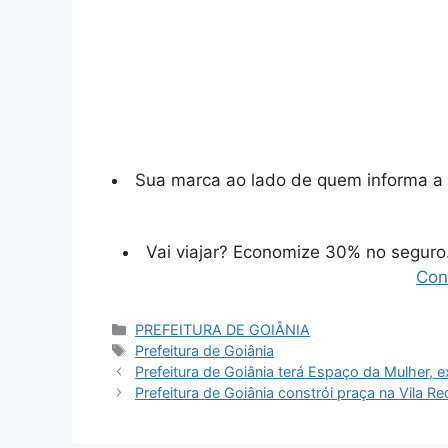
Sua marca ao lado de quem informa a 
Vai viajar? Economize 30% no segur
Con
Categorias
PREFEITURA DE GOIÂNIA
Tags
Prefeitura de Goiânia
Prefeitura de Goiânia terá Espaço da Mulher,
Prefeitura de Goiânia constrói praça na Vila 