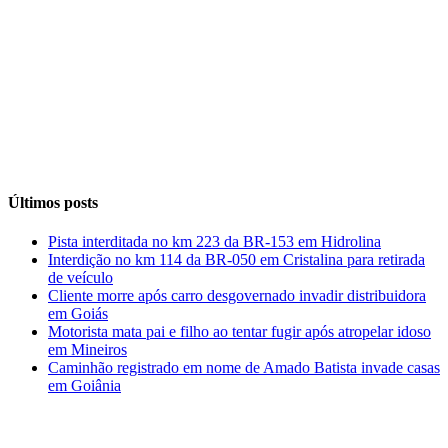
Últimos posts
Pista interditada no km 223 da BR-153 em Hidrolina
Interdição no km 114 da BR-050 em Cristalina para retirada
de veículo
Cliente morre após carro desgovernado invadir distribuidora
em Goiás
Motorista mata pai e filho ao tentar fugir após atropelar idoso
em Mineiros
Caminhão registrado em nome de Amado Batista invade casas
em Goiânia