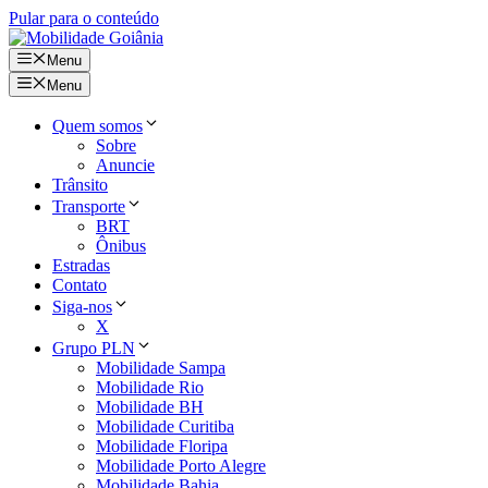
Pular para o conteúdo
Menu
Menu
Quem somos
Sobre
Anuncie
Trânsito
Transporte
BRT
Ônibus
Estradas
Contato
Siga-nos
X
Grupo PLN
Mobilidade Sampa
Mobilidade Rio
Mobilidade BH
Mobilidade Curitiba
Mobilidade Floripa
Mobilidade Porto Alegre
Mobilidade Bahia