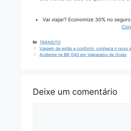
Vai viajar? Economize 30% no segur
Con
Categorias
TRÂNSITO
Viagem de estilo e conforto: conheça o novo s
Acidente na BR-040 em Valparaíso de Goiás
Deixe um comentário
Comentário