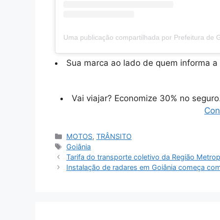
Sua marca ao lado de quem informa a 
Vai viajar? Economize 30% no segur
Con
Categorias
MOTOS
,
TRÂNSITO
Tags
Goiânia
Tarifa do transporte coletivo da Região Metr
Instalação de radares em Goiânia começa co