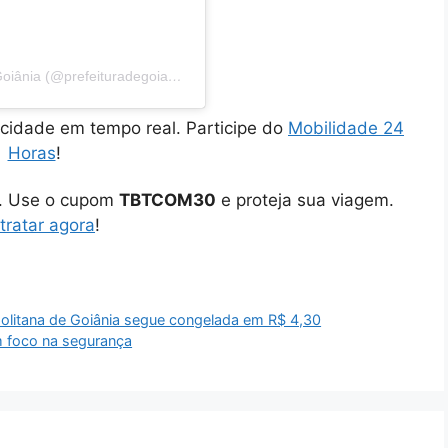
Uma publicação compartilhada por Prefeitura de Goiânia (@prefeituradegoiania)
cidade em tempo real. Participe do
Mobilidade 24
Horas
!
o. Use o cupom
TBTCOM30
e proteja sua viagem.
tratar agora
!
opolitana de Goiânia segue congelada em R$ 4,30
m foco na segurança