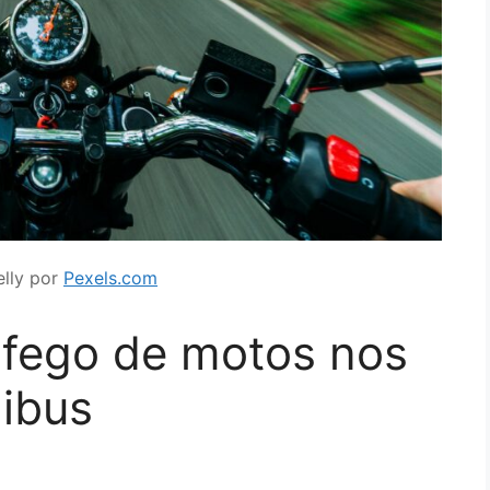
elly por
Pexels.com
ráfego de motos nos
nibus