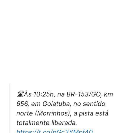
🛣️Às 10:25h, na BR-153/GO, km
656, em Goiatuba, no sentido
norte (Morrinhos), a pista está
totalmente liberada.
https://t.co/pGc3YMpf40