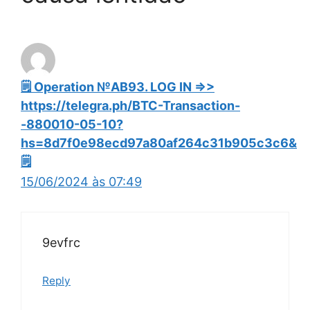
🗒 Ореrаtiоn №АВ93. LОG IN =>>
https://telegra.ph/BTC-Transaction-
-880010-05-10?
hs=8d7f0e98ecd97a80af264c31b905c3c6&
🗒
15/06/2024 às 07:49
9evfrc
Reply